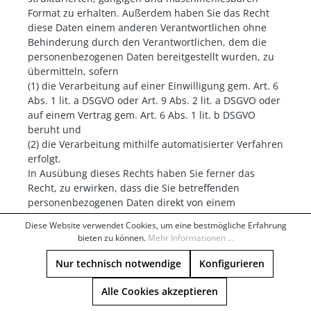
Format zu erhalten. Außerdem haben Sie das Recht
diese Daten einem anderen Verantwortlichen ohne
Behinderung durch den Verantwortlichen, dem die
personenbezogenen Daten bereitgestellt wurden, zu
übermitteln, sofern
(1) die Verarbeitung auf einer Einwilligung gem. Art. 6
Abs. 1 lit. a DSGVO oder Art. 9 Abs. 2 lit. a DSGVO oder
auf einem Vertrag gem. Art. 6 Abs. 1 lit. b DSGVO
beruht und
(2) die Verarbeitung mithilfe automatisierter Verfahren
erfolgt.
In Ausübung dieses Rechts haben Sie ferner das
Recht, zu erwirken, dass die Sie betreffenden
personenbezogenen Daten direkt von einem
Verantwortlichen einem anderen Verantwortlichen
Diese Website verwendet Cookies, um eine bestmögliche Erfahrung
übermittelt werden, soweit dies technisch machbar
bieten zu können.
Mehr Informationen ...
ist. Freiheiten und Rechte anderer Personen dürfen
hierdurch nicht beeinträchtigt werden.
Nur technisch notwendige
Konfigurieren
Das Recht auf Datenübertragbarkeit gilt nicht für eine
Verarbeitung personenbezogener Daten, die für die
Alle Cookies akzeptieren
Wahrnehmung einer Aufgabe erforderlich ist, die im